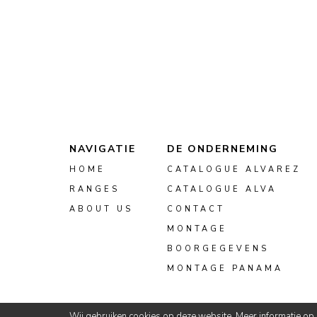
NAVIGATIE
DE ONDERNEMING
HOME
CATALOGUE ALVAREZ
RANGES
CATALOGUE ALVA
ABOUT US
CONTACT
MONTAGE
BOORGEGEVENS
MONTAGE PANAMA
Wij gebruiken cookies op deze website. Meer informatie op