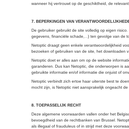
wanneer hij vertrouwt op de geschiktheid, de relevant
7. BEPERKINGEN VAN VERANTWOORDELIJKHED
De gebruiker gebruikt de site volledig op eigen risico
gegevens, financiële schade,...) ten gevolge van de t
Netoptic draagt geen enkele verantwoordelijkheid vo
bezoeken of gebruiken van de site, het downloaden van
Netoptic doet er alles aan om op de website informati
garanderen. Dus kan Netoptic, die onderworpen is aan
gebruikte informatie en/of informatie die onjuist of onvol
Netoptic verbindt zich ertoe haar uiterste best te do
mocht zijn, is Netoptic niet aansprakelijk ongeacht d
8. TOEPASSELIJK RECHT
Deze algemene voorwaarden vallen onder het Belgisch
bevoegdheid van de rechtbanken van Brussel. Netopt
als illegaal of frauduleus of in strijd met deze voorwa