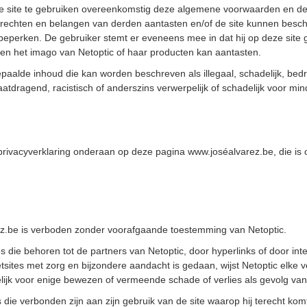
ze site te gebruiken overeenkomstig deze algemene voorwaarden en de 
rechten en belangen van derden aantasten en/of de site kunnen beschad
beperken. De gebruiker stemt er eveneens mee in dat hij op deze site 
en het imago van Netoptic of haar producten kan aantasten.
aalde inhoud die kan worden beschreven als illegaal, schadelijk, bedrei
dragend, racistisch of anderszins verwerpelijk of schadelijk voor mind
e privacyverklaring onderaan op deze pagina www.joséalvarez.be, die i
arez.be is verboden zonder voorafgaande toestemming van Netoptic.
es die behoren tot de partners van Netoptic, door hyperlinks of door in
sites met zorg en bijzondere aandacht is gedaan, wijst Netoptic elke ve
akelijk voor enige bewezen of vermeende schade of verlies als gevolg va
s die verbonden zijn aan zijn gebruik van de site waarop hij terecht komt