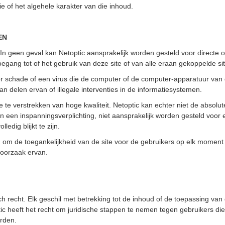
ie of het algehele karakter van die inhoud.
EN
. In geen geval kan Netoptic aansprakelijk worden gesteld voor directe o
oegang tot of het gebruik van deze site of van alle eraan gekoppelde si
or schade of een virus die de computer of de computer-apparatuur van
 delen ervan of illegale interventies in de informatiesystemen.
e te verstrekken van hoge kwaliteit. Netoptic kan echter niet de absol
 een inspanningsverplichting, niet aansprakelijk worden gesteld voor e
ledig blijkt te zijn.
en om de toegankelijkheid van de site voor de gebruikers op elk moment 
e oorzaak ervan.
 recht. Elk geschil met betrekking tot de inhoud of de toepassing van
ic heeft het recht om juridische stappen te nemen tegen gebruikers 
arden.