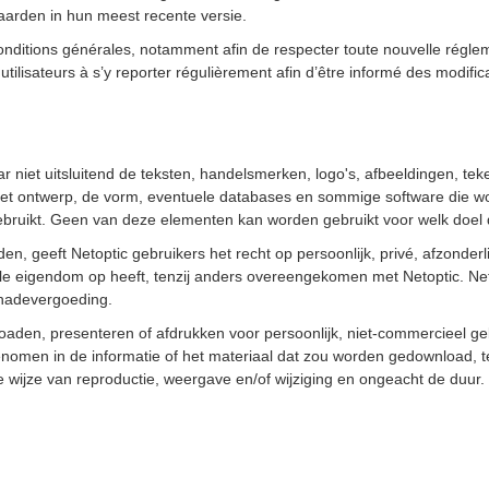
arden in hun meest recente versie.
nditions générales, notamment afin de respecter toute nouvelle réglemen
les utilisateurs à s’y reporter régulièrement afin d’être informé des modi
 niet uitsluitend de teksten, handelsmerken, logo's, afbeeldingen, teken
 ontwerp, de vorm, eventuele databases en sommige software die wordt
gebruikt. Geen van deze elementen kan worden gebruikt voor welk doel
 geeft Netoptic gebruikers het recht op persoonlijk, privé, afzonderlij
le eigendom op heeft, tenzij anders overeengekomen met Netoptic. Neto
chadevergoeding.
oaden, presenteren of afdrukken voor persoonlijk, niet-commercieel ge
pgenomen in de informatie of het materiaal dat zou worden gedownload
 wijze van reproductie, weergave en/of wijziging en ongeacht de duur