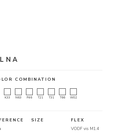
LNA
OLOR COMBINATION
K33
N63
P46
T21
T31
T66
W02
FERENCE
SIZE
FLEX
a
VODF vis M1.4