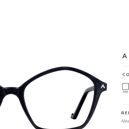
A
C
090
RE
Aln