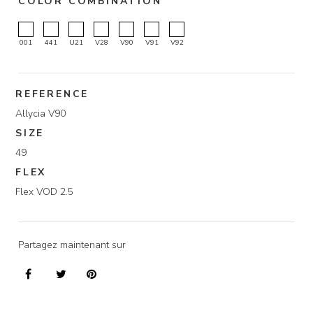
COLOR COMBINATION
001
441
U21
V28
V90
V91
V92
REFERENCE
Allycia V90
SIZE
49
FLEX
Flex VOD 2.5
Partagez maintenant sur