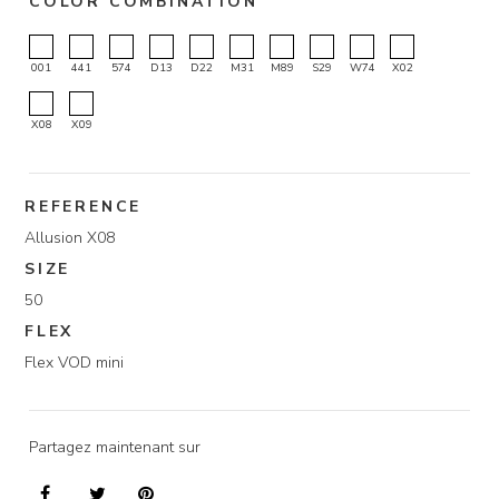
COLOR COMBINATION
001
441
574
D13
D22
M31
M89
S29
W74
X02
X08
X09
REFERENCE
Allusion X08
SIZE
50
FLEX
Flex VOD mini
Partagez maintenant sur