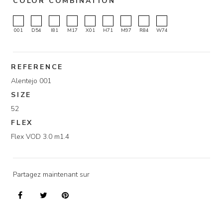
COLOR COMBINATION
001
D54
I81
M17
X01
H71
M97
R84
W74
REFERENCE
Alentejo 001
SIZE
52
FLEX
Flex VOD 3.0 m1.4
Partagez maintenant sur