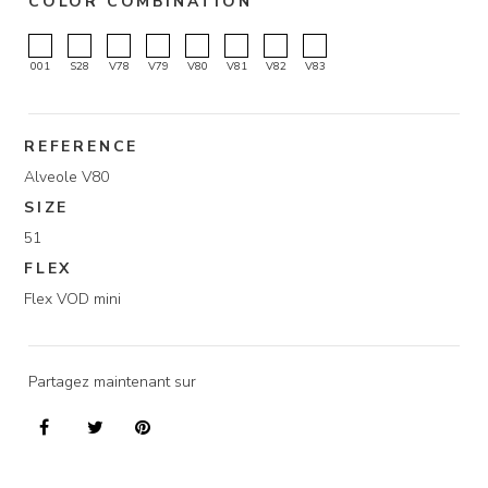
COLOR COMBINATION
001
S28
V78
V79
V80
V81
V82
V83
REFERENCE
Alveole V80
SIZE
51
FLEX
Flex VOD mini
Partagez maintenant sur