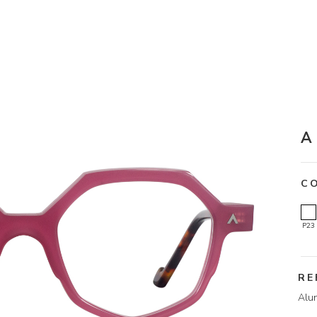
A
C
P23
RE
Alu