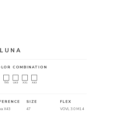
LUNA
OLOR COMBINATION
T95
U43
X31
X43
FERENCE
SIZE
FLEX
na X43
47
VOVL 3.0 M1.4