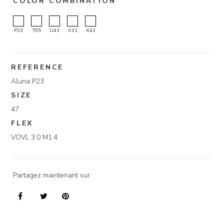
COLOR COMBINATION
P23
T95
U43
X31
X43
REFERENCE
Aluna P23
SIZE
47
FLEX
VOVL 3.0 M1.4
Partagez maintenant sur